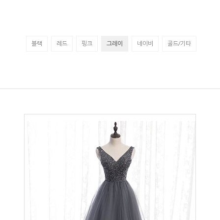
블랙
레드
핑크
그레이
네이비
골드/기타