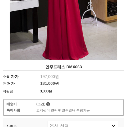
연주드레스 DMX663
소비자가
197,000원
판매가
181,000원
적립금
3,000원
배송비
(조건)
특이사항
고객센터 연락후 일주일내 수령가능
사이즈