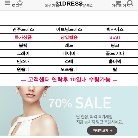
31DRESS
로그인
회원가입
주문조회
마이페이지
연주드레스
이브닝드레스
빅사이즈
특가상품
당일발송
BEST
블랙
레드
핑크
그레이
네이비
골드/기타
민소매
소매
홀터넥
원숄더
오프숄더
탑
ㅡ 고객센터 연락후 10일내 수령가능 ㅡ