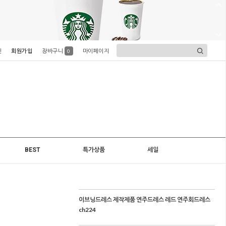
인
회원가입
장바구니
마이페이지
0
BEST
특가상품
세일
이브닝드레스 제작제품 연주드레스 레드 연주회드레스
ch224