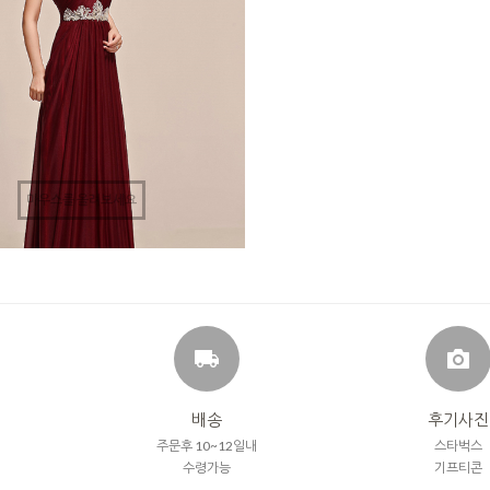
마우스를 올려보세요
배송
후기사진
주문후 10~12일내
스타벅스
수령가능
기프티콘