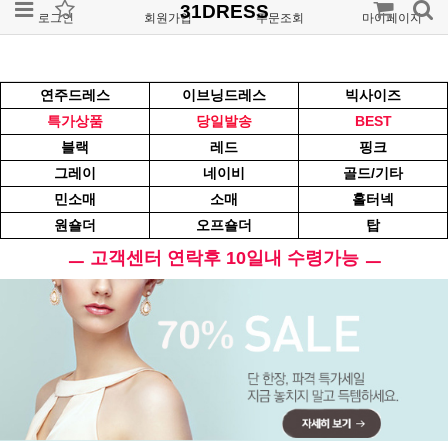
31DRESS
로그인
회원가입
주문조회
마이페이지
연주드레스
이브닝드레스
빅사이즈
특가상품
당일발송
BEST
블랙
레드
핑크
그레이
네이비
골드/기타
민소매
소매
홀터넥
원숄더
오프숄더
탑
ㅡ 고객센터 연락후 10일내 수령가능 ㅡ