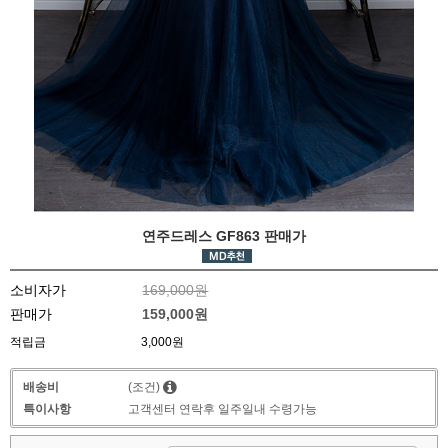
연주드레스 GF863 판매가
소비자가
169,000원
판매가
159,000원
적립금
3,000원
배송비
(조건)
특이사항
고객센터 연락후 일주일내 수령가능