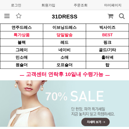
로그인
회원가입
주문조회
마이페이지
31DRESS
연주드레스
이브닝드레스
빅사이즈
특가상품
당일발송
BEST
블랙
레드
핑크
그레이
네이비
골드/기타
민소매
소매
홀터넥
원숄더
오프숄더
탑
ㅡ 고객센터 연락후 10일내 수령가능 ㅡ