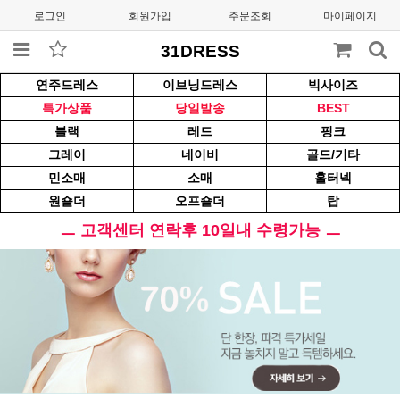
로그인
회원가입
주문조회
마이페이지
31DRESS
연주드레스
이브닝드레스
빅사이즈
특가상품
당일발송
BEST
블랙
레드
핑크
그레이
네이비
골드/기타
민소매
소매
홀터넥
원숄더
오프숄더
탑
ㅡ 고객센터 연락후 10일내 수령가능 ㅡ