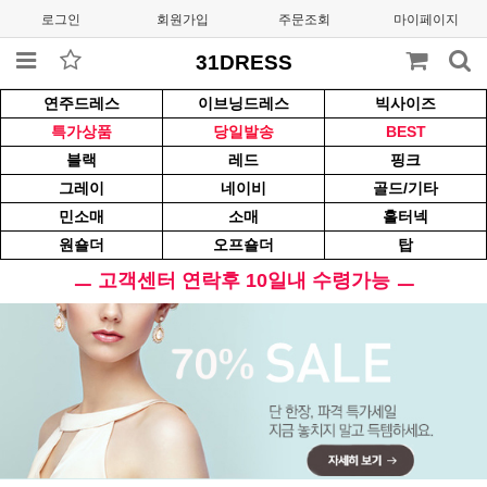
로그인
회원가입
주문조회
마이페이지
31DRESS
연주드레스
이브닝드레스
빅사이즈
특가상품
당일발송
BEST
블랙
레드
핑크
그레이
네이비
골드/기타
민소매
소매
홀터넥
원숄더
오프숄더
탑
ㅡ 고객센터 연락후 10일내 수령가능 ㅡ