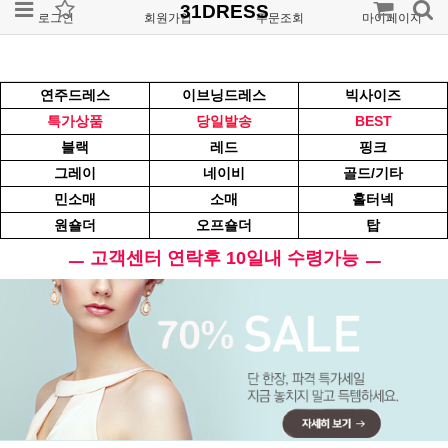
31DRESS
로그인
회원가입
주문조회
마이페이지
연주드레스
이브닝드레스
빅사이즈
특가상품
당일발송
BEST
블랙
레드
핑크
그레이
네이비
골드/기타
민소매
소매
홀터넥
원숄더
오프숄더
탑
ㅡ 고객센터 연락후 10일내 수령가능 ㅡ