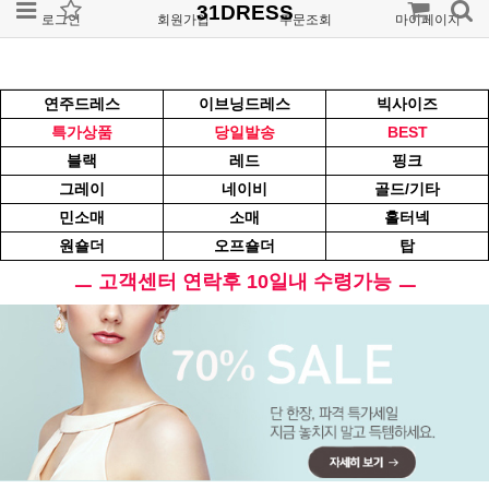
31DRESS
로그인
회원가입
주문조회
마이페이지
연주드레스
이브닝드레스
빅사이즈
특가상품
당일발송
BEST
블랙
레드
핑크
그레이
네이비
골드/기타
민소매
소매
홀터넥
원숄더
오프숄더
탑
ㅡ 고객센터 연락후 10일내 수령가능 ㅡ