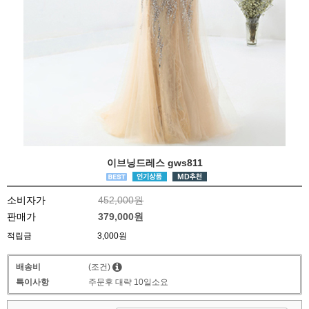
이브닝드레스 gws811
소비자가
452,000원
판매가
379,000원
적립금
3,000원
배송비
(조건)
특이사항
주문후 대략 10일소요