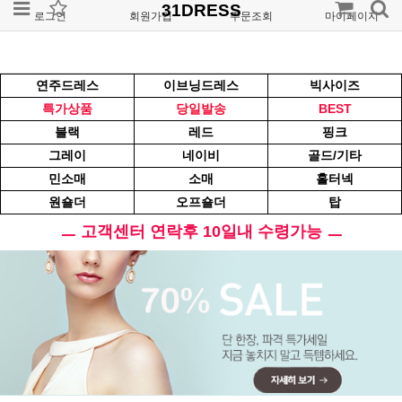
31DRESS
로그인
회원가입
주문조회
마이페이지
연주드레스
이브닝드레스
빅사이즈
특가상품
당일발송
BEST
블랙
레드
핑크
그레이
네이비
골드/기타
민소매
소매
홀터넥
원숄더
오프숄더
탑
ㅡ 고객센터 연락후 10일내 수령가능 ㅡ