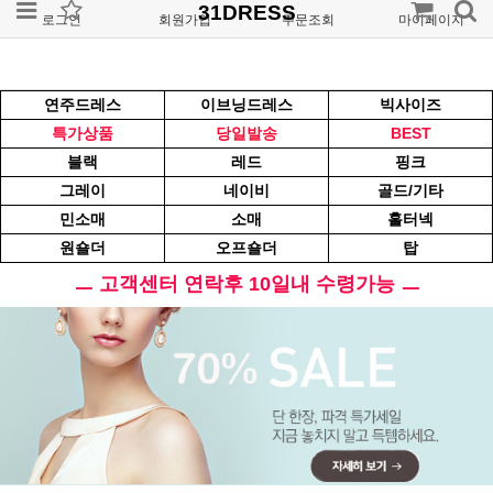
31DRESS
로그인
회원가입
주문조회
마이페이지
연주드레스
이브닝드레스
빅사이즈
특가상품
당일발송
BEST
블랙
레드
핑크
그레이
네이비
골드/기타
민소매
소매
홀터넥
원숄더
오프숄더
탑
ㅡ 고객센터 연락후 10일내 수령가능 ㅡ