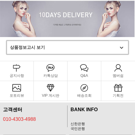
상품정보고시 보기
공지사항
카톡상담
Q&A
멤버쉽
포토리뷰
VIP 게시판
배송조회
기획전
고객센터
BANK INFO
010-4303-4988
신한은행
국민은행