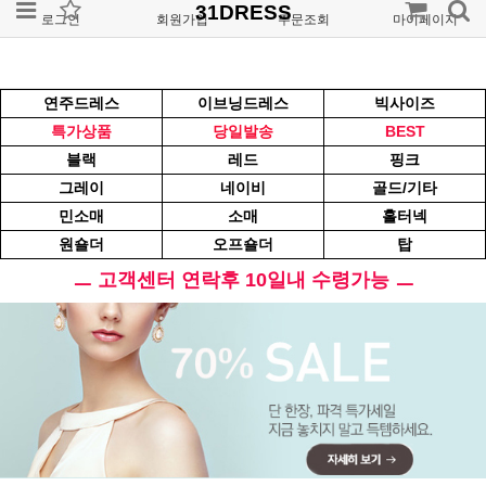
31DRESS
로그인
회원가입
주문조회
마이페이지
연주드레스
이브닝드레스
빅사이즈
특가상품
당일발송
BEST
블랙
레드
핑크
그레이
네이비
골드/기타
민소매
소매
홀터넥
원숄더
오프숄더
탑
ㅡ 고객센터 연락후 10일내 수령가능 ㅡ