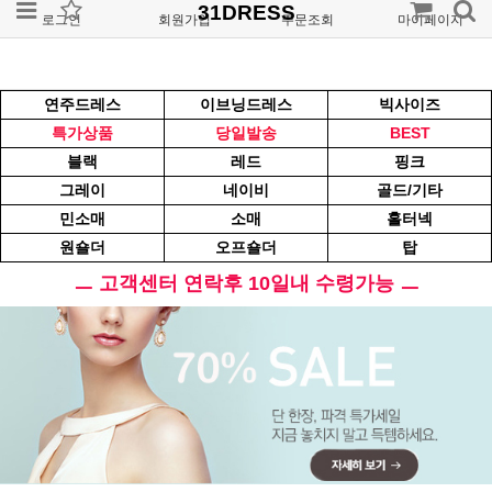
31DRESS
로그인
회원가입
주문조회
마이페이지
연주드레스
이브닝드레스
빅사이즈
특가상품
당일발송
BEST
블랙
레드
핑크
그레이
네이비
골드/기타
민소매
소매
홀터넥
원숄더
오프숄더
탑
ㅡ 고객센터 연락후 10일내 수령가능 ㅡ