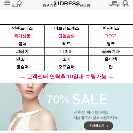
31DRESS
로그인
회원가입
주문조회
마이페이지
연주드레스
이브닝드레스
빅사이즈
특가상품
당일발송
BEST
블랙
레드
핑크
그레이
네이비
골드/기타
민소매
소매
홀터넥
원숄더
오프숄더
탑
ㅡ 고객센터 연락후 10일내 수령가능 ㅡ