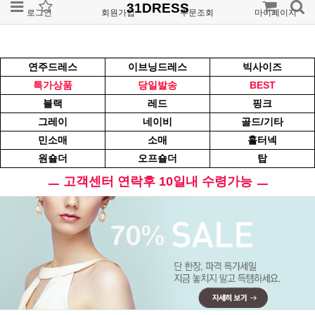
31DRESS
로그인
회원가입
주문조회
마이페이지
연주드레스
이브닝드레스
빅사이즈
특가상품
당일발송
BEST
블랙
레드
핑크
그레이
네이비
골드/기타
민소매
소매
홀터넥
원숄더
오프숄더
탑
ㅡ 고객센터 연락후 10일내 수령가능 ㅡ