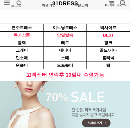
31DRESS
로그인
회원가입
주문조회
마이페이지
연주드레스
이브닝드레스
빅사이즈
특가상품
당일발송
BEST
블랙
레드
핑크
그레이
네이비
골드/기타
민소매
소매
홀터넥
원숄더
오프숄더
탑
ㅡ 고객센터 연락후 10일내 수령가능 ㅡ