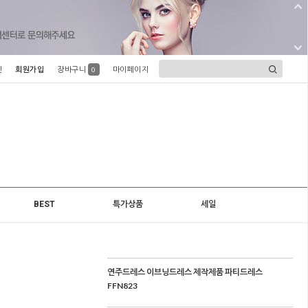
인
회원가입
장바구니
마이페이지
0
BEST
특가상품
세일
연주드레스 이브닝드레스 제작제품 파티드레스
FFN823