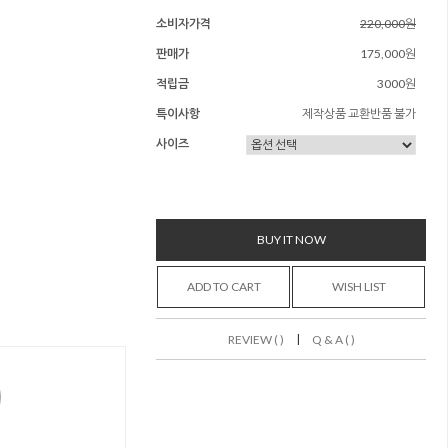
소비자가격
220,000원
판매가
175,000원
적립금
3000원
특이사항
제작상품 교환반품 불가
사이즈
BUY IT NOW
ADD TO CART
WISH LIST
|
REVIEW ( )
Q & A ( )