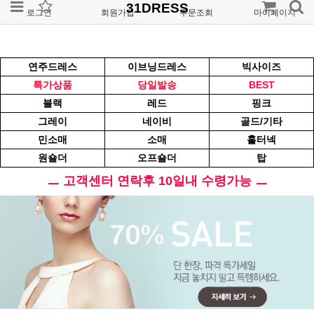
31DRESS
로그인
회원가입
주문조회
마이페이지
연주드레스
이브닝드레스
빅사이즈
특가상품
당일발송
BEST
블랙
레드
핑크
그레이
네이비
골드/기타
민소매
소매
홀터넥
원숄더
오프숄더
탑
ㅡ 고객센터 연락후 10일내 수령가능 ㅡ