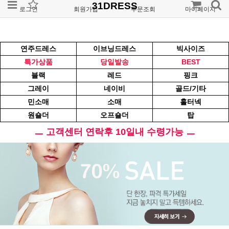
31DRESS
로그인
회원가입
주문조회
마이페이지
연주드레스
이브닝드레스
빅사이즈
특가상품
당일발송
BEST
블랙
레드
핑크
그레이
네이비
골드/기타
민소매
소매
홀터넥
원숄더
오프숄더
탑
ㅡ 고객센터 연락후 10일내 수령가능 ㅡ