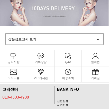
상품정보고시 보기
공지사항
카톡상담
Q&A
멤버쉽
포토리뷰
VIP 게시판
배송조회
기획전
고객센터
BANK INFO
010-4303-4988
신한은행
국민은행