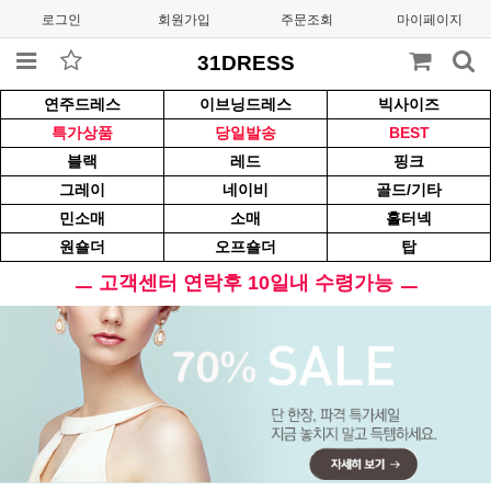
로그인
회원가입
주문조회
마이페이지
31DRESS
연주드레스
이브닝드레스
빅사이즈
특가상품
당일발송
BEST
블랙
레드
핑크
그레이
네이비
골드/기타
민소매
소매
홀터넥
원숄더
오프숄더
탑
ㅡ 고객센터 연락후 10일내 수령가능 ㅡ