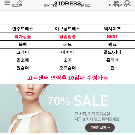
31DRESS
로그인
회원가입
주문조회
마이페이지
연주드레스
이브닝드레스
빅사이즈
특가상품
당일발송
BEST
블랙
레드
핑크
그레이
네이비
골드/기타
민소매
소매
홀터넥
원숄더
오프숄더
탑
ㅡ 고객센터 연락후 10일내 수령가능 ㅡ