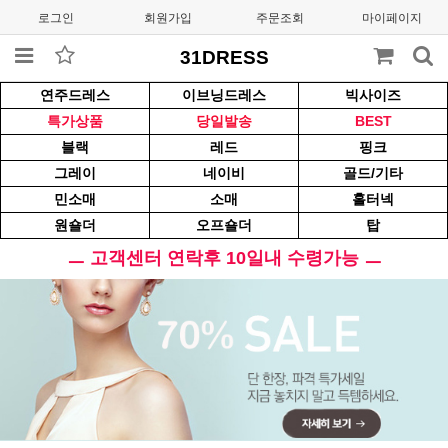
로그인
회원가입
주문조회
마이페이지
31DRESS
연주드레스
이브닝드레스
빅사이즈
특가상품
당일발송
BEST
블랙
레드
핑크
그레이
네이비
골드/기타
민소매
소매
홀터넥
원숄더
오프숄더
탑
ㅡ 고객센터 연락후 10일내 수령가능 ㅡ