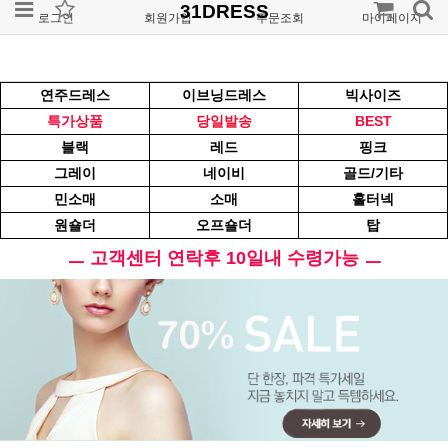
31DRESS
로그인
회원가입
주문조회
마이페이지
연주드레스
이브닝드레스
빅사이즈
특가상품
당일발송
BEST
블랙
레드
핑크
그레이
네이비
골드/기타
민소매
소매
홀터넥
원숄더
오프숄더
탑
ㅡ 고객센터 연락후 10일내 수령가능 ㅡ