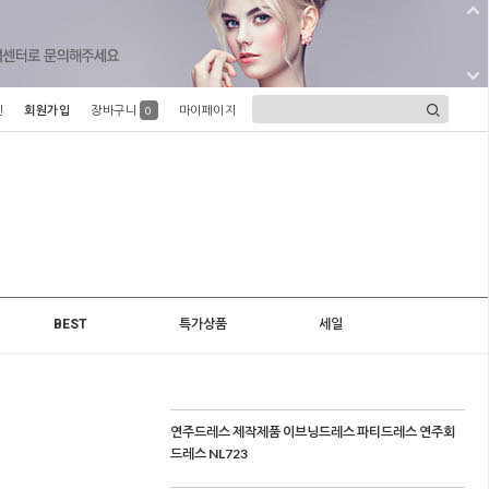
인
회원가입
장바구니
마이페이지
0
BEST
특가상품
세일
연주드레스 제작제품 이브닝드레스 파티드레스 연주회
드레스 NL723