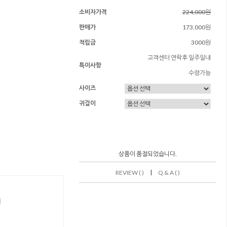
소비자가격
224,000원
판매가
173,000원
적립금
3000원
고객센터 연락후 일주일내
특이사항
수령가능
사이즈
귀걸이
상품이 품절되었습니다.
|
REVIEW ( )
Q & A ( )