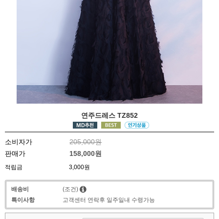
연주드레스 TZ852
소비자가
205,000원
판매가
158,000원
적립금
3,000원
배송비
(조건)
특이사항
고객센터 연락후 일주일내 수령가능