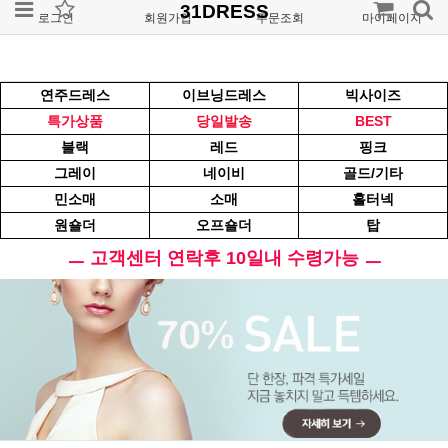
31DRESS
로그인
회원가입
주문조회
마이페이지
연주드레스
이브닝드레스
빅사이즈
특가상품
당일발송
BEST
블랙
레드
핑크
그레이
네이비
골드/기타
민소매
소매
홀터넥
원숄더
오프숄더
탑
ㅡ 고객센터 연락후 10일내 수령가능 ㅡ