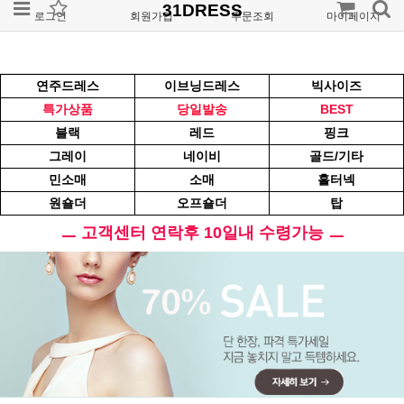
31DRESS
로그인
회원가입
주문조회
마이페이지
연주드레스
이브닝드레스
빅사이즈
특가상품
당일발송
BEST
블랙
레드
핑크
그레이
네이비
골드/기타
민소매
소매
홀터넥
원숄더
오프숄더
탑
ㅡ 고객센터 연락후 10일내 수령가능 ㅡ