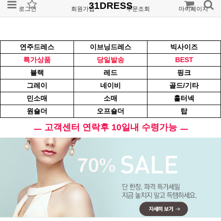
31DRESS
로그인
회원가입
주문조회
마이페이지
연주드레스
이브닝드레스
빅사이즈
특가상품
당일발송
BEST
블랙
레드
핑크
그레이
네이비
골드/기타
민소매
소매
홀터넥
원숄더
오프숄더
탑
ㅡ 고객센터 연락후 10일내 수령가능 ㅡ