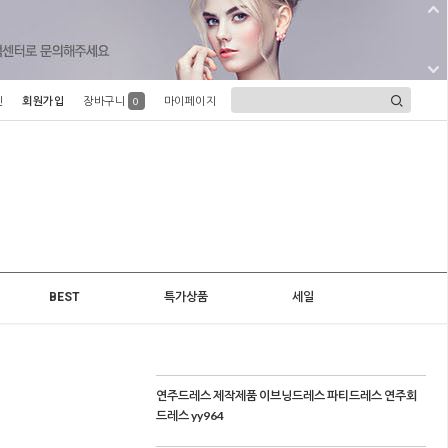
인
회원가입
장바구니
마이페이지
0
BEST
특가상품
세일
연주드레스 제작제품 이브닝드레스 파티드레스 연주회
드레스 yy964