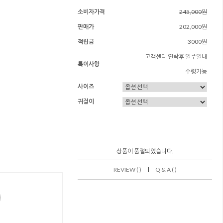
소비자가격
245,000원
판매가
202,000원
적립금
3000원
고객센터 연락후 일주일내
특이사항
수령가능
사이즈
귀걸이
상품이 품절되었습니다.
|
REVIEW ( )
Q & A ( )