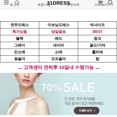
31DRESS
로그인
회원가입
주문조회
마이페이지
연주드레스
이브닝드레스
빅사이즈
특가상품
당일발송
BEST
블랙
레드
핑크
그레이
네이비
골드/기타
민소매
소매
홀터넥
원숄더
오프숄더
탑
ㅡ 고객센터 연락후 10일내 수령가능 ㅡ