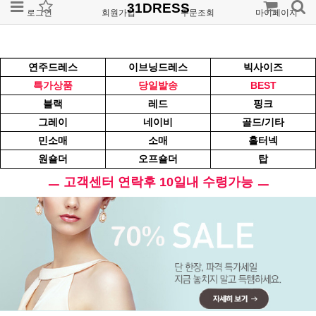
31DRESS
로그인
회원가입
주문조회
마이페이지
연주드레스
이브닝드레스
빅사이즈
특가상품
당일발송
BEST
블랙
레드
핑크
그레이
네이비
골드/기타
민소매
소매
홀터넥
원숄더
오프숄더
탑
ㅡ 고객센터 연락후 10일내 수령가능 ㅡ