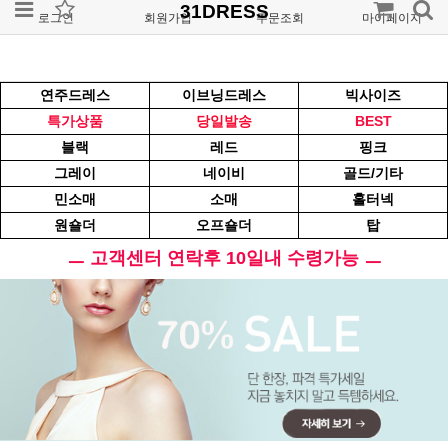
31DRESS
로그인
회원가입
주문조회
마이페이지
연주드레스
이브닝드레스
빅사이즈
특가상품
당일발송
BEST
블랙
레드
핑크
그레이
네이비
골드/기타
민소매
소매
홀터넥
원숄더
오프숄더
탑
ㅡ 고객센터 연락후 10일내 수령가능 ㅡ