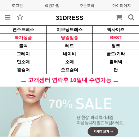
로그인
회원가입
주문조회
마이페이지
31DRESS
연주드레스
이브닝드레스
빅사이즈
특가상품
당일발송
BEST
블랙
레드
핑크
그레이
네이비
골드/기타
민소매
소매
홀터넥
원숄더
오프숄더
탑
ㅡ 고객센터 연락후 10일내 수령가능 ㅡ