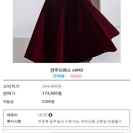
연주드레스 nl843
소비자가
234,000원
판매가
174,000원
적립금
3,000원
배송비
(조건)
특이사항
주문후 일주일내 수령가능, 제작상품 교환및 반품불가