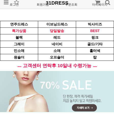
31DRESS
로그인
회원가입
주문조회
마이페이지
연주드레스
이브닝드레스
빅사이즈
특가상품
당일발송
BEST
블랙
레드
핑크
그레이
네이비
골드/기타
민소매
소매
홀터넥
원숄더
오프숄더
탑
ㅡ 고객센터 연락후 10일내 수령가능 ㅡ