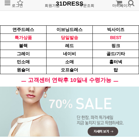
31DRESS
로그인
회원가입
주문조회
마이페이지
연주드레스
이브닝드레스
빅사이즈
특가상품
당일발송
BEST
블랙
레드
핑크
그레이
네이비
골드/기타
민소매
소매
홀터넥
원숄더
오프숄더
탑
ㅡ 고객센터 연락후 10일내 수령가능 ㅡ