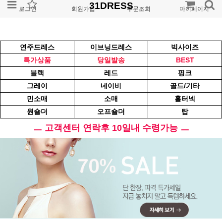
31DRESS
로그인
회원가입
주문조회
마이페이지
연주드레스
이브닝드레스
빅사이즈
특가상품
당일발송
BEST
블랙
레드
핑크
그레이
네이비
골드/기타
민소매
소매
홀터넥
원숄더
오프숄더
탑
ㅡ 고객센터 연락후 10일내 수령가능 ㅡ