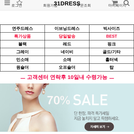
31DRESS
로그인
회원가입
주문조회
마이페이지
연주드레스
이브닝드레스
빅사이즈
특가상품
당일발송
BEST
블랙
레드
핑크
그레이
네이비
골드/기타
민소매
소매
홀터넥
원숄더
오프숄더
탑
ㅡ 고객센터 연락후 10일내 수령가능 ㅡ