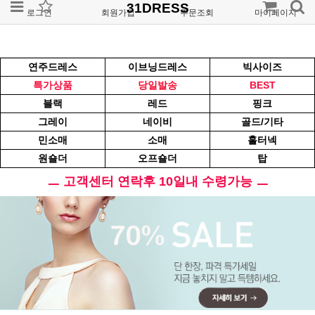
31DRESS
로그인
회원가입
주문조회
마이페이지
연주드레스
이브닝드레스
빅사이즈
특가상품
당일발송
BEST
블랙
레드
핑크
그레이
네이비
골드/기타
민소매
소매
홀터넥
원숄더
오프숄더
탑
ㅡ 고객센터 연락후 10일내 수령가능 ㅡ