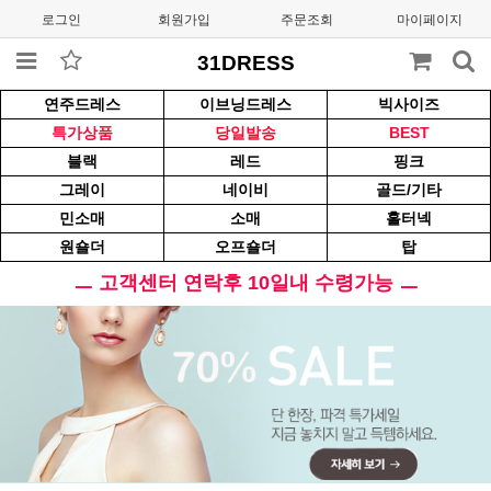
로그인
회원가입
주문조회
마이페이지
31DRESS
연주드레스
이브닝드레스
빅사이즈
특가상품
당일발송
BEST
블랙
레드
핑크
그레이
네이비
골드/기타
민소매
소매
홀터넥
원숄더
오프숄더
탑
ㅡ 고객센터 연락후 10일내 수령가능 ㅡ