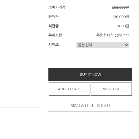
소비자가격
186,000원
판매가
150,000원
적립금
3000원
특이사항
주문후 대략 10일소요
사이즈
BUY IT NOW
ADD TO CART
WISH LIST
|
REVIEW ( )
Q & A ( )