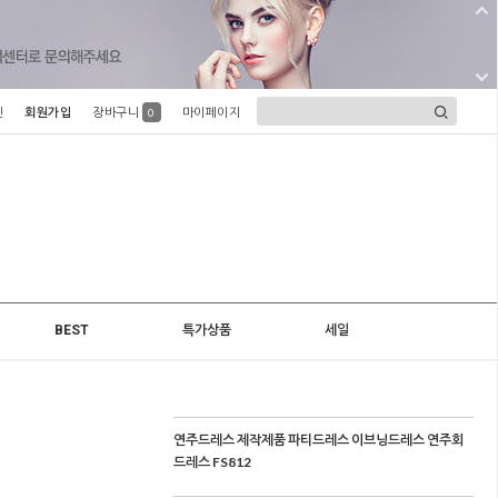
인
회원가입
장바구니
마이페이지
0
BEST
특가상품
세일
연주드레스 제작제품 파티드레스 이브닝드레스 연주회
드레스 FS812