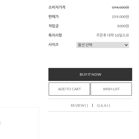
소비자가격
194,000원
판매가
159,000원
적립금
3000원
특이사항
주문후 대략 10일소요
사이즈
BUY IT NOW
ADD TO CART
WISH LIST
|
REVIEW ( )
Q & A ( )