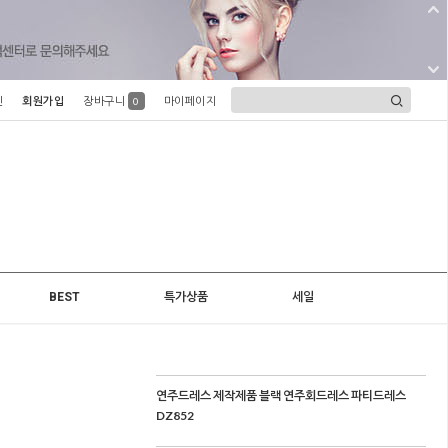
인
회원가입
장바구니
마이페이지
0
BEST
특가상품
세일
연주드레스 제작제품 블랙 연주회드레스 파티드레스
DZ852