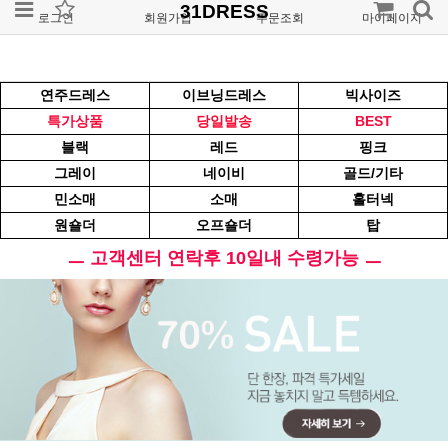
31DRESS
로그인
회원가입
주문조회
마이페이지
연주드레스
이브닝드레스
빅사이즈
특가상품
당일발송
BEST
블랙
레드
핑크
그레이
네이비
골드/기타
민소매
소매
홀터넥
원숄더
오프숄더
탑
ㅡ 고객센터 연락후 10일내 수령가능 ㅡ