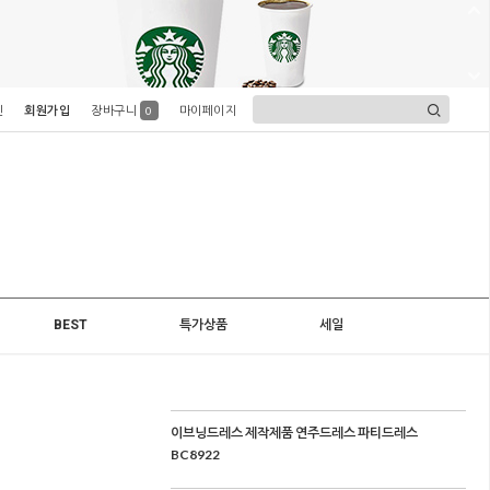
인
회원가입
장바구니
마이페이지
0
BEST
특가상품
세일
이브닝드레스 제작제품 연주드레스 파티드레스
BC8922