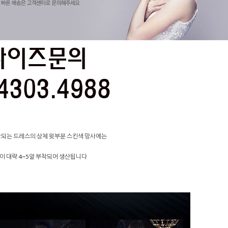
산되는 드레스의 상체 윗부분 스킨색 망사에는
이 대략 4~5알 부착되어 생산됩니다