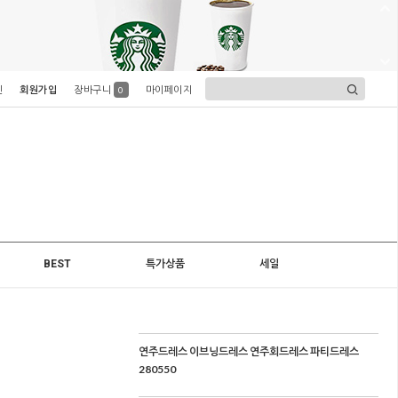
인
회원가입
장바구니
마이페이지
0
BEST
특가상품
세일
연주드레스 이브닝드레스 연주회드레스 파티드레스
280550