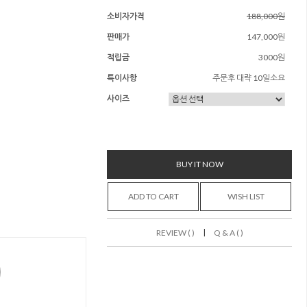
소비자가격
188,000원
판매가
147,000원
적립금
3000원
특이사항
주문후 대략 10일소요
사이즈
BUY IT NOW
ADD TO CART
WISH LIST
|
REVIEW ( )
Q & A ( )