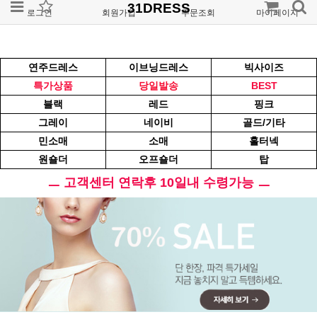
31DRESS
로그인
회원가입
주문조회
마이페이지
연주드레스
이브닝드레스
빅사이즈
특가상품
당일발송
BEST
블랙
레드
핑크
그레이
네이비
골드/기타
민소매
소매
홀터넥
원숄더
오프숄더
탑
ㅡ 고객센터 연락후 10일내 수령가능 ㅡ