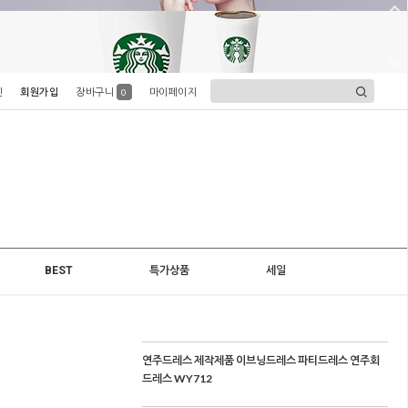
인
회원가입
장바구니
마이페이지
0
BEST
특가상품
세일
연주드레스 제작제품 이브닝드레스 파티드레스 연주회
드레스 WY712