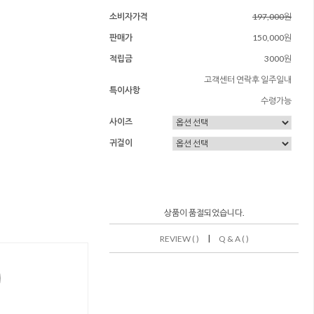
소비자가격
197,000원
판매가
150,000원
적립금
3000원
고객센터 연락후 일주일내
특이사항
수령가능
사이즈
귀걸이
상품이 품절되었습니다.
|
REVIEW ( )
Q & A ( )