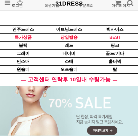
31DRESS
로그인
회원가입
주문조회
마이페이지
연주드레스
이브닝드레스
빅사이즈
특가상품
당일발송
BEST
블랙
레드
핑크
그레이
네이비
골드/기타
민소매
소매
홀터넥
원숄더
오프숄더
탑
ㅡ 고객센터 연락후 10일내 수령가능 ㅡ