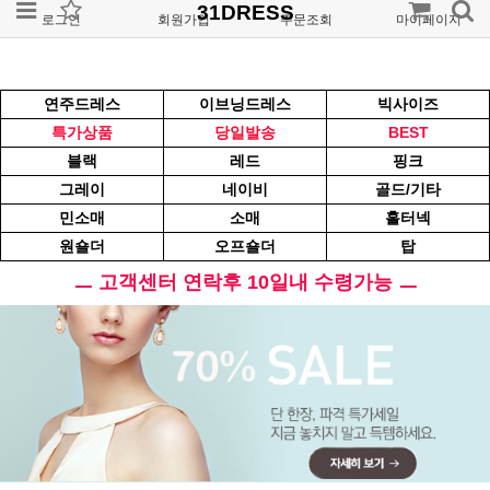
31DRESS
로그인
회원가입
주문조회
마이페이지
연주드레스
이브닝드레스
빅사이즈
특가상품
당일발송
BEST
블랙
레드
핑크
그레이
네이비
골드/기타
민소매
소매
홀터넥
원숄더
오프숄더
탑
ㅡ 고객센터 연락후 10일내 수령가능 ㅡ