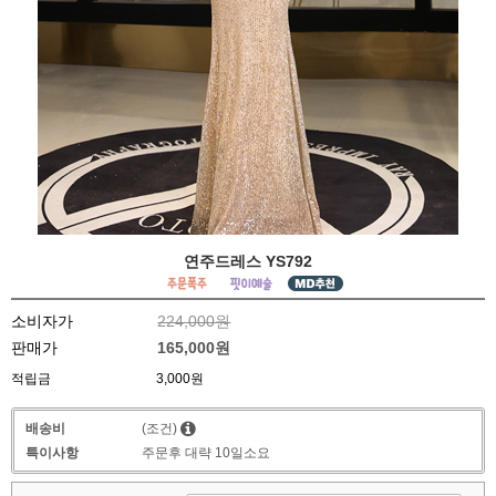
연주드레스 YS792
소비자가
224,000원
판매가
165,000원
적립금
3,000원
배송비
(조건)
특이사항
주문후 대략 10일소요