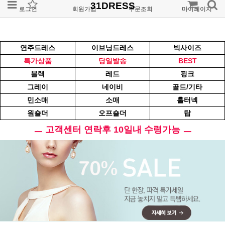
31DRESS
로그인
회원가입
주문조회
마이페이지
연주드레스
이브닝드레스
빅사이즈
특가상품
당일발송
BEST
블랙
레드
핑크
그레이
네이비
골드/기타
민소매
소매
홀터넥
원숄더
오프숄더
탑
ㅡ 고객센터 연락후 10일내 수령가능 ㅡ