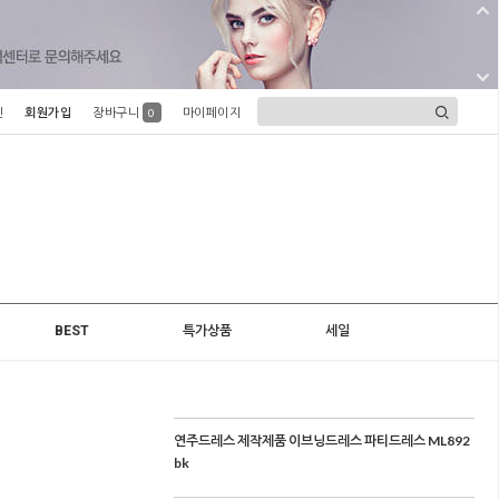
인
회원가입
장바구니
마이페이지
0
BEST
특가상품
세일
연주드레스 제작제품 이브닝드레스 파티드레스 ML892
bk