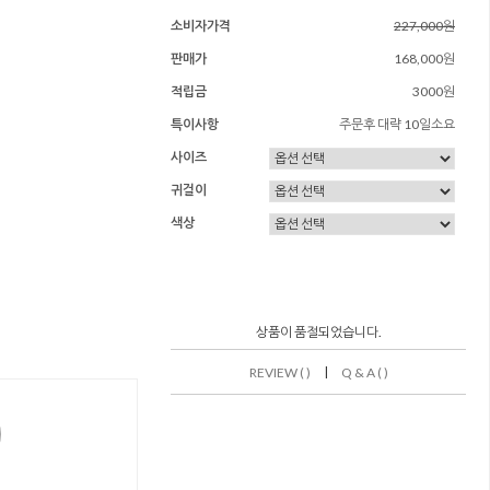
소비자가격
227,000원
판매가
168,000원
적립금
3000원
특이사항
주문후 대략 10일소요
사이즈
귀걸이
색상
상품이 품절되었습니다.
|
REVIEW ( )
Q & A ( )