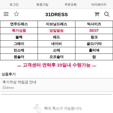
로그인
회원가입
주문조회
마이페이지
31DRESS
연주드레스
이브닝드레스
빅사이즈
특가상품
당일발송
BEST
블랙
레드
핑크
그레이
네이비
골드/기타
민소매
소매
홀터넥
원숄더
오프숄더
탑
ㅡ 고객센터 연락후 10일내 수령가능 ㅡ
상품후기
후기작성 적립금 안내
31dress
확대 축소가 가능합니다.